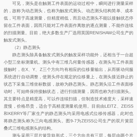
可见，测头是在触测工件表面的运动过程中，瞬间进行测量采样
的，故称为动态测头，也称为触发式测头。动态测头结构简单、成本
低，可用于高速测量，但精度稍低，而且动态测头不能以接触状态停
留在工件表面，因而只能对工件表面作离散的逐点测量，不能作连续
的扫描测量。目前，绝大多数生产厂选用英国RENISHAW公司生产的
触发式测头。
（2）静态测头
静态测头除具备触发式测头的触发采样功能外，还相当于一台超
小型三坐标测量机。测头中有三维几何量传感器，在测头与工件表面
接触时，在X、Y、Z三个方向均有相应的位移量输出，从而驱动伺服
系统进行自动调整，使测头停在规定的位移量上，在测头接近静止的
状态下采集三维坐标数据，故称为静态测头。静态测头沿工件表面移
动时，可始终保持接触状态，进行扫描测量，因而也称为扫描测头。
其主要特点是精度高，可以作连续扫描，但制造技术难度大，采样速
度慢，价格昂贵，适合于高精度测量机使用。目前由LEITZ、ZEISS
和KERRY等厂家生产的静态测头均采用电感式位移传感器，此时也
将静态测头称为三向电感测头。图9-7为ZEISS公司生产的双片簧层
叠式三维电感测头的结构。
测头采用三层片簧导轨形式，三个方向共有三层，每层由两个片