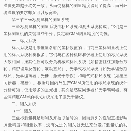
温度更加趋于均匀一致，从而使整机的测量精度得到了提高，而对环
境温度的要求却又可以放宽些。
第三节三坐标测量机的测量系统
三坐标测量机的测量系统由标尺系统和测头系统构成，它们是三
坐标测量机的关键组成部分，决定着CMM测量精度的高低。
一、标尺系统
标尺系统是用来度量各轴的坐标数值的，目前三坐标测量机上使
用的标尺系统种类很多，它们与在各种机床和仪器上使用的标尺系统
大致相同，按其性质可以分为机械式标尺系统（如精密丝杠加微分鼓
轮，精密齿条及齿轮，滚动直尺）、光学式标尺系统（如光学读数刻
线尺，光学编码器，光栅，激光干涉仪）和电气式标尺系统（如感应
同步器，磁栅）。根据对国内外生产CMM所使用的标尺系统的统计
分析可知，使用最多的是光栅，其次是感应同步器和光学编码器。有
些高精度CMM的标尺系统采用了激光干涉仪。
二、测头系统
（一）测头
三坐标测量机是用测头来拾取信号的，因而测头的性能直接影响
测量精度和测量效率，没有先进的测头就无法充分发挥测量机的功