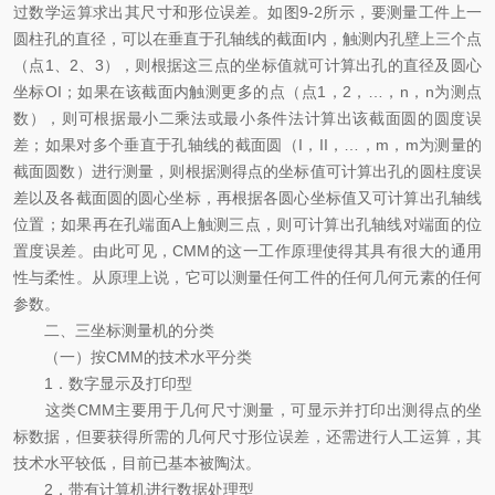
过数学运算求出其尺寸和形位误差。如图9-2所示，要测量工件上一
圆柱孔的直径，可以在垂直于孔轴线的截面I内，触测内孔壁上三个点
（点1、2、3），则根据这三点的坐标值就可计算出孔的直径及圆心
坐标OI；如果在该截面内触测更多的点（点1，2，…，n，n为测点
数），则可根据最小二乘法或最小条件法计算出该截面圆的圆度误
差；如果对多个垂直于孔轴线的截面圆（I，II，…，m，m为测量的
截面圆数）进行测量，则根据测得点的坐标值可计算出孔的圆柱度误
差以及各截面圆的圆心坐标，再根据各圆心坐标值又可计算出孔轴线
位置；如果再在孔端面A上触测三点，则可计算出孔轴线对端面的位
置度误差。由此可见，CMM的这一工作原理使得其具有很大的通用
性与柔性。从原理上说，它可以测量任何工件的任何几何元素的任何
参数。
二、三坐标测量机的分类
（一）按CMM的技术水平分类
1．数字显示及打印型
这类CMM主要用于几何尺寸测量，可显示并打印出测得点的坐
标数据，但要获得所需的几何尺寸形位误差，还需进行人工运算，其
技术水平较低，目前已基本被陶汰。
2．带有计算机进行数据处理型