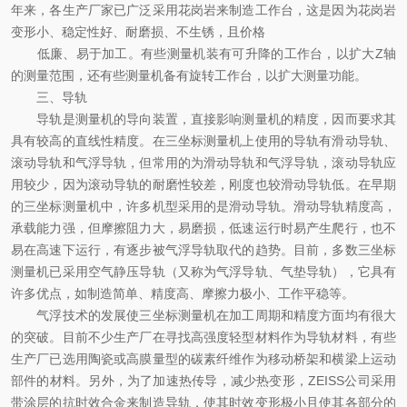
年来，各生产厂家已广泛采用花岗岩来制造工作台，这是因为花岗岩
变形小、稳定性好、耐磨损、不生锈，且价格
低廉、易于加工。有些测量机装有可升降的工作台，以扩大Z轴
的测量范围，还有些测量机备有旋转工作台，以扩大测量功能。
三、导轨
导轨是测量机的导向装置，直接影响测量机的精度，因而要求其
具有较高的直线性精度。在三坐标测量机上使用的导轨有滑动导轨、
滚动导轨和气浮导轨，但常用的为滑动导轨和气浮导轨，滚动导轨应
用较少，因为滚动导轨的耐磨性较差，刚度也较滑动导轨低。在早期
的三坐标测量机中，许多机型采用的是滑动导轨。滑动导轨精度高，
承载能力强，但摩擦阻力大，易磨损，低速运行时易产生爬行，也不
易在高速下运行，有逐步被气浮导轨取代的趋势。目前，多数三坐标
测量机已采用空气静压导轨（又称为气浮导轨、气垫导轨），它具有
许多优点，如制造简单、精度高、摩擦力极小、工作平稳等。
气浮技术的发展使三坐标测量机在加工周期和精度方面均有很大
的突破。目前不少生产厂在寻找高强度轻型材料作为导轨材料，有些
生产厂已选用陶瓷或高膜量型的碳素纤维作为移动桥架和横梁上运动
部件的材料。另外，为了加速热传导，减少热变形，ZEISS公司采用
带涂层的抗时效合金来制造导轨，使其时效变形极小且使其各部分的