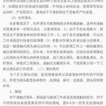
在作相对运动的上阻尼支架28和下阻尼支架31上各固定阻尼片29和3
0，在两阻尼片间形成毛细间隙，中间放入粘性硅油，使两层导轨在
运动时，产生阻尼力，避免由于片簧机构过于灵敏而产生振荡。
（3）光学测头
在多数情况下，光学测头与被测物体没有机械接触，这种非接触
式测量具有一些突出优点，主要体现在：1）由于不存在测量力，因
而适合于测量各种软的和薄的工件；2）由于是非接触测量，可以对
工件表面进行快速扫描测量；3）多数光学测头具有比较大的量程，
这是一般接触式测头难以达到的；4）可以探测工件上一般机械测头
难以探测到的部位。近年来，光学测头发展较快，目前在坐标测量机
上应用的光学测头的种类也较多，如三角法测头、激光聚集测头、光
纤测头、体视式三维测头、接触式光栅测头等。下面简要介绍一下三
角法测头的工作原理。（二）测头附件
为了扩大测头功能、提高测量效率以及探测各种零件的不同部
位，常需为测头配置各种附件，如测端、探针、连接器、测头回转附
件等。
1．测端
对于接触式测头，测端是与被测工件表面直接接触的部分。对于
不同形状的表面需要采用不同的测端。图9-9为一些常见的测端形