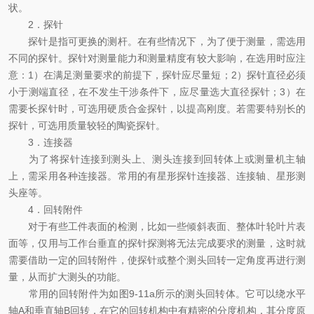
状。
2．探针
探针是指可更换的测杆。在有些情况下，为了便于测量，需选用
不同的探针。探针对测量能力和测量精度有较大影响，在选用时应注
意：1）在满足测量要求的前提下，探针应尽量短；2）探针直径必须
小于测端直径，在不发生干涉条件下，应尽量选大直径探针；3）在
需要长探针时，可选用硬质合金探针，以提高刚度。若需要特别长的
探针，可选用质量较轻的陶瓷探针。
3．连接器
为了将探针连接到测头上、测头连接到回转体上或测量机主轴
上，需采用各种连接器。常用的有星形探针连接器、连接轴、星形测
头座等。
4．回转附件
对于有些工件表面的检测，比如一些倾斜表面、整体叶轮叶片表
面等，仅用与工作台垂直的探针探测将无法完成要求的测量，这时就
需要借助一定的回转附件，使探针或整个测头回转一定角度再进行测
量，从而扩大测头的功能。
常用的回转附件为如图9-11a所示的测头回转体。它可以绕水平
轴A和垂直轴B回转，在它的回转机构中有精密的分度机构，其分度原