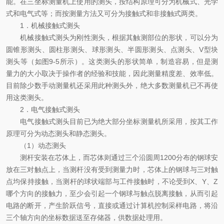
能。在三坐标测量机上使用的测头，按结构原理可分为机械式、光学
式和电气式等；而按测量方法又可分为接触式和非接触式两类。
1．机械接触式测头
机械接触式测头为刚性测头，根据其触测部位的形状，可以分为
圆锥形测头、圆柱形测头、球形测头、半圆形测头、点测头、V型块
测头等（如图9-5所示）。这类测头的形状简单，制造容易，但是测
量力的大小取决于操作者的经验和技能，因此测量精度差、效率低。
目前除少数手动测量机还采用此种测头外，绝大多数测量机已不再使
用这类测头。
2．电气接触式测头
电气接触式测头目前已为绝大部分坐标测量机所采用，按其工作
原理可分为动态测头和静态测头。
（1）动态测头
测杆安装在芯体上，而芯体则通过三个沿圆周1200分布的钢球安
放在三对触点上，当测杆没有受到测量力时，芯体上的钢球与三对触
点均保持接触，当测杆的球状端部与工件接触时，不论受到X、Y、Z
哪个方向的接触力，至少会引起一个钢球与触点脱离接触，从而引起
电路的断开，产生阶跃信号，直接或通过计算机控制采样电路，将沿
三个轴方向的坐标数据送至存储器，供数据处理用。