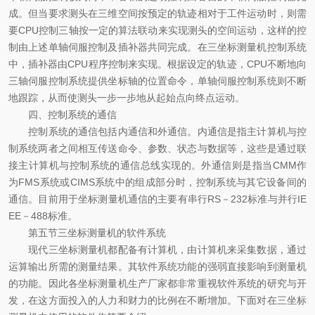
成。但当要求测头在三维空间按预定的轨迹相对于工件运动时，则需
要CPU控制三轴按一定的算法联动来实现测头的空间运动，这样的控
制由上述单轴伺服控制及插补器共同完成。在三坐标测量机控制系统
中，插补器由CPU程序控制来实现。根据设定的轨迹，CPU不断地向
三轴伺服控制系统提供坐标轴的位置命令，单轴伺服控制系统则不断
地跟踪，从而使测头一步一步地从起始点向终点运动。
四、控制系统的通信
控制系统的通信包括内通信和外通信。内通信是指主计算机与控
制系统两者之间相互传送命令、参数、状态与数据等，这些是通过联
接主计算机与控制系统的通信总线实现的。外通信则是指当CMM作
为FMS系统或CIMS系统中的组成部分时，控制系统与其它设备间的
通信。目前用于坐标测量机通信的主要有串行RS－232标准与并行IE
EE－488标准。
第五节三坐标测量机的软件系统
现代三坐标测量机都配备有计算机，由计算机来采集数据，通过
运算输出所需的测量结果。其软件系统功能的强弱直接影响到测量机
的功能。因此各坐标测量机生产厂家都非常重视软件系统的研究与开
发，在这方面投入的人力和财力的比例在不断增加。下面对在三坐标