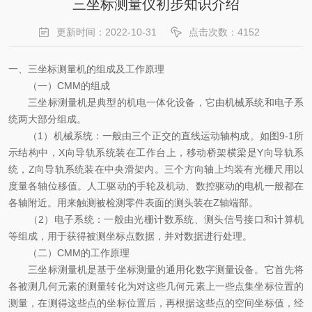
三坐标测量仪初步知识介绍
更新时间：2022-10-31
点击次数：4152
一、三坐标测量机的组成及工作原理
（一）CMM的组成
三坐标测量机是典型的机电一体化设备，它由机械系统和电子系
统两大部分组成。
（1）机械系统：一般由三个正交的直线运动轴构成。如图9-1所
示结构中，X向导轨系统装在工作台上，移动桥架横梁是Y向导轨系
统，Z向导轨系统装在中央滑架内。三个方向轴上均装有光栅尺用以
度量各轴位移值。人工驱动的手轮及机动、数控驱动的电机一般都在
各轴附近。用来触测被检测零件表面的测头装在Z轴端部。
（2）电子系统：一般由光栅计数系统、测头信号接口和计算机
等组成，用于获得被测坐标点数据，并对数据进行处理。
（二）CMM的工作原理
三坐标测量机是基于坐标测量的通用化数字测量设备。它首先将
各被测几何元素的测量转化为对这些几何元素上一些点集坐标位置的
测量，在测得这些点的坐标位置后，再根据这些点的空间坐标值，经