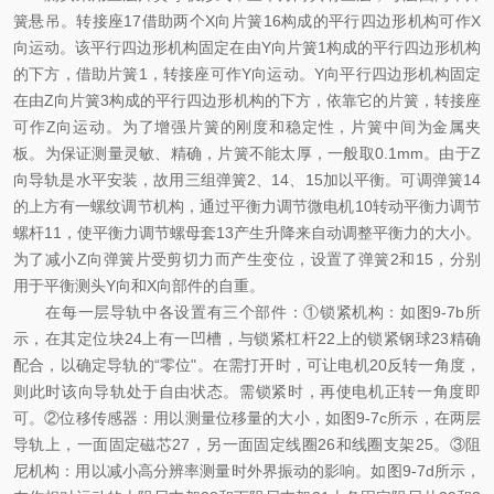
簧悬吊。转接座17借助两个X向片簧16构成的平行四边形机构可作X
向运动。该平行四边形机构固定在由Y向片簧1构成的平行四边形机构
的下方，借助片簧1，转接座可作Y向运动。Y向平行四边形机构固定
在由Z向片簧3构成的平行四边形机构的下方，依靠它的片簧，转接座
可作Z向运动。为了增强片簧的刚度和稳定性，片簧中间为金属夹
板。为保证测量灵敏、精确，片簧不能太厚，一般取0.1mm。由于Z
向导轨是水平安装，故用三组弹簧2、14、15加以平衡。可调弹簧14
的上方有一螺纹调节机构，通过平衡力调节微电机10转动平衡力调节
螺杆11，使平衡力调节螺母套13产生升降来自动调整平衡力的大小。
为了减小Z向弹簧片受剪切力而产生变位，设置了弹簧2和15，分别
用于平衡测头Y向和X向部件的自重。
在每一层导轨中各设置有三个部件：①锁紧机构：如图9-7b所
示，在其定位块24上有一凹槽，与锁紧杠杆22上的锁紧钢球23精确
配合，以确定导轨的“零位"。在需打开时，可让电机20反转一角度，
则此时该向导轨处于自由状态。需锁紧时，再使电机正转一角度即
可。②位移传感器：用以测量位移量的大小，如图9-7c所示，在两层
导轨上，一面固定磁芯27，另一面固定线圈26和线圈支架25。③阻
尼机构：用以减小高分辨率测量时外界振动的影响。如图9-7d所示，