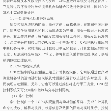
随着计算机技术及数控技术的发展，CNC型控制系统变得日益普及，
它是通过程序来控制坐标测量机自动进给和进行数据采样，同时在计
算机中完成数据处理。
1．手动型与机动型控制系统
这类控制系统结构简单，操作方便，价格低廉，在车间中应用较
广。这两类坐标测量机的标尺系统通常为光栅，测头一般采用触发式
测头。其工作过程是：每当触发式测头接触工件时，测头发出触发信
号，通过测头控制接口向CPU发出一个中断信号，CPU则执行相应的
中断服务程序，实时地读出计数接口单元的数值，计算出相应的空间
长度，形成采样坐标值X、Y和Z，并将其送入采样数据缓冲区，供后
续的数据处理使用。
2．CNC型控制系统
CNC型控制系统的测量进给是计算机控制的。它可以通过程序对
测量机各轴的运动进行控制以及对测量机运行状态进行实时监测，从
而实现自动测量。另外，它也可以通过操纵杆进行手工测量。CNC型
控制系统又可分为集中控制与分布控制两类。
（1）集中控制
集中控制由一个主CPU实现监测与坐标值的采样，完成主计算机
命令的接收、解释与执行、状态信息及数据的回送与实时显示、控制