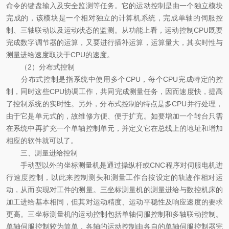
命令的键盘输入及安全监测等任务。它的运动控制是由一个独立模块
完成的，该模块是一个相对独立的计算机系统，完成单轴的伺服控
制、三轴联动以及运动状态的监测。从功能上看，运动控制CPU既要
完成数字调节器的运算，又要进行插补运算，运算量大，其实时性与
测量进给速度取决于CPU的速度。
（2）分布式控制
分布式控制是指系统中使用多个CPU，每个CPU完成特定的控
制，同时这些CPU协调工作，共同完成测量任务，因而速度快，提高
了控制系统的实时性。另外，分布式控制的特点是多CPU并行处理，
由于它是单元式的，故维修方便、便于扩充。如要增加一个转台只需
在系统中再扩充一个单轴控制单元，并定义它在总线上的地址和增加
相应的软件就可以了。
三、测量进给控制
手动型以外的坐标测量机是通过操纵杆或CNC程序对伺服电机进
行速度控制，以此来控制测头和测量工作台按设定的轨迹作相对运
动，从而实现对工件的测量。三坐标测量机的测量进给与数控机床的
加工进给基本相同，但其对运动精度、运动平稳性及响应速度的要求
更高。三坐标测量机的运动控制包括单轴伺服控制和多轴联动控制。
单轴伺服控制较为简单，各轴的运动控制由各自的单轴伺服控制器完