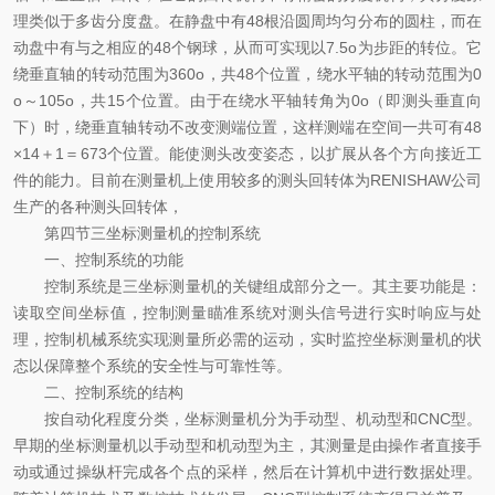
理类似于多齿分度盘。在静盘中有48根沿圆周均匀分布的圆柱，而在
动盘中有与之相应的48个钢球，从而可实现以7.5o为步距的转位。它
绕垂直轴的转动范围为360o，共48个位置，绕水平轴的转动范围为0
o～105o，共15个位置。由于在绕水平轴转角为0o（即测头垂直向
下）时，绕垂直轴转动不改变测端位置，这样测端在空间一共可有48
×14＋1＝673个位置。能使测头改变姿态，以扩展从各个方向接近工
件的能力。目前在测量机上使用较多的测头回转体为RENISHAW公司
生产的各种测头回转体，
第四节三坐标测量机的控制系统
一、控制系统的功能
控制系统是三坐标测量机的关键组成部分之一。其主要功能是：
读取空间坐标值，控制测量瞄准系统对测头信号进行实时响应与处
理，控制机械系统实现测量所必需的运动，实时监控坐标测量机的状
态以保障整个系统的安全性与可靠性等。
二、控制系统的结构
按自动化程度分类，坐标测量机分为手动型、机动型和CNC型。
早期的坐标测量机以手动型和机动型为主，其测量是由操作者直接手
动或通过操纵杆完成各个点的采样，然后在计算机中进行数据处理。