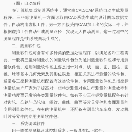
（四）自动编程
在计算机集成制造系统中，通常由CAD/CAM系统自动生成测量
程序。三坐标测量机一方面读取由CAD系统生成的设计图纸数据文
件，自动构造虚拟工件，另一方面接受由CAM加工出的实际工件，并
根据虚拟工件自动生成测量路径，实现无人自动测量。这一过程中的
测量程序是*由系统自动生成的。
二、测量软件包
测量软件包可含有许多种类的数据处理程序，以满足各种工程需
要。一般将三坐标测量机的测量软件包分为通用测量软件包和专用测
量软件包。通用测量软件包主要是指针对点、线、面、圆、圆柱、圆
锥、球等基本几何元素及其形位误差、相互关系进行测量的软件包。
通常各三坐标测量机都配置有这类软件包。专用测量软件包是指坐标
测量机生产厂家为了提高对一些特定测量对象进行测量的测量效率和
测量精度而开发的各类测量软件包。如有不少三坐标测量机配备有针
对齿轮、凸轮与凸轮轴、螺纹、曲线、曲面等常见零件和表面测量的
专用测量软件包。在有的测量机中，还配备有测量汽车车身、发动机
叶片等零件的专用测量软件包。
三、系统调试软件
用于调试测量机及其控制系统，一般具有以下软件。