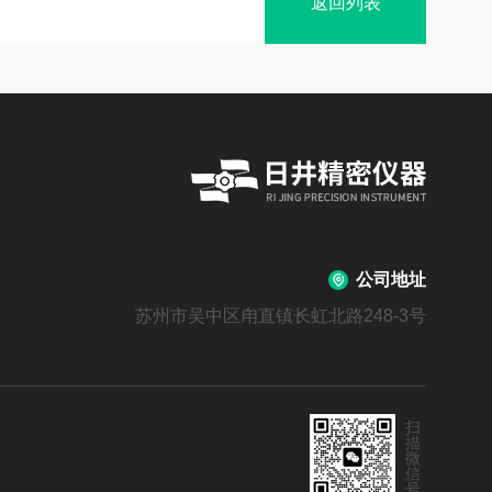
返回列表
公司地址
苏州市吴中区甪直镇长虹北路248-3号
扫
描
微
信
号