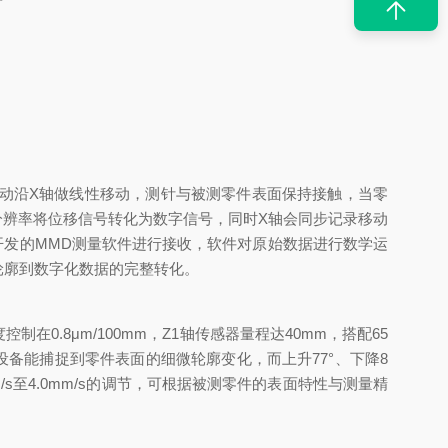
动沿X轴做线性移动，测针与被测零件表面保持接触，当零
分辨率将位移信号转化为数字信号，同时X轴会同步记录移动
统开发的MMD测量软件进行接收，软件对原始数据进行数学运
轮廓到数字化数据的完整转化。
.8μm/100mm，Z1轴传感器量程达40mm，搭配65
让设备能捕捉到零件表面的细微轮廓变化，而上升77°、下降8
s至4.0mm/s的调节，可根据被测零件的表面特性与测量精