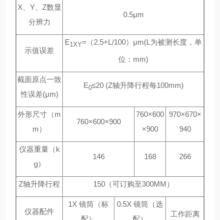
X、Y、Z数显
0.5μm
分辨力
E
=（2.5+L/100）μm(L为被测长度，单
1XY
示值误差
位：mm)
截面原点一致
E
≤20 (Z轴升降行程每100mm)
0
性误差(μm)
外形尺寸（m
760×600
970×670×
760×600×900
m）
×900
940
仪器重量（k
146
168
266
g）
Z轴升降行程
150（可订购至300MM）
1X 镜筒（标
0.5X 镜筒（选
仪器配件
工作距离
配）
配）