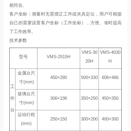
相符合。
客户坐标：测量时无需摆正工件或夹具定位，用户可根据
自己的需要设置客户坐标（工件坐标），方便、省时提高
了工作效率。
技术参数
VMS-30
VMS-4030
型号
VMS-2515H
20H
H
金属台尺
450×280
500×330
606×466
寸(mm)
工
玻璃台尺
作
306×196
350×250
450×350
寸(mm)
台
运动行程
250×150
300×200
400×300
(mm)