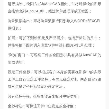
进行描绘，绘图方式与
AutoCAD
相似，并将所描绘的图形
直接输出到
AutoCAD
中，经过简单处理形成工程图；
测量数据输出：
可将测量数据或图形导入
WORD
或
EXCEL
做报表；
拍照：可拍下
测绘图元及产品照片
，包括所标注的尺寸；
并能将拍下图片调入测量软件中进行图片对比和处理；
“浏览"窗口：
可观察工件的全图形并具有类似
AutoCAD
的
缩放功能；
设定工件坐标：可以根据客户本身的需要在影像中的实际
工件上自行设定工件坐标，有两点确定X轴、两点确定Y轴
或三点确定坐标系等多种设定方法；
具有坐标平移、坐标旋转及坐标分中等功能：
坐标标注：可标注工件中任意点的坐标值；