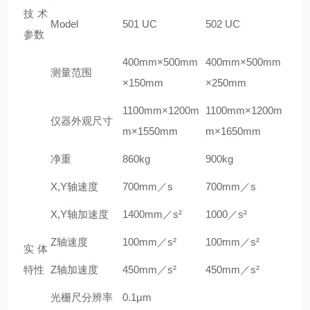
技术
Model
501 UC
502 UC
参数
400mm
×500mm
400mm
×500mm
测量范围
×150mm
×250mm
1100mm
×1200m
1100mm
×1200m
仪器外观尺寸
m×1550mm
m×1650mm
净重
860kg
900kg
X,Y
轴速度
700mm
／s
700mm
／s
X,Y
轴加速度
1400mm
／s²
1000
／s²
Z
轴速度
100mm
／s²
100mm
／s²
实体
特性
Z
轴加速度
450mm
／s²
450mm
／s²
光栅尺分辨率
0.1
μm