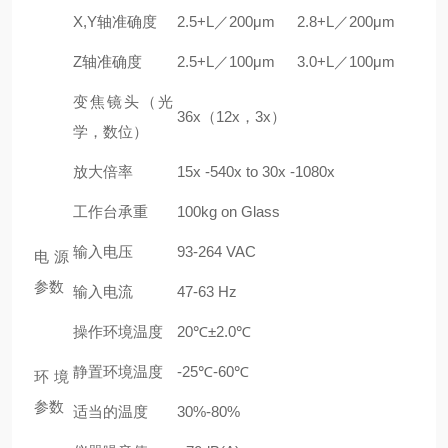
X,Y
轴准确
度
2.5+L
／200μm
2.8+L
／200μm
Z
轴准确
度
2.5+L
／100μm
3.0+L
／100μm
变焦镜头（光
36x
（12x，3x）
学，数位）
放大倍率
15x -540x to 30x -1080x
工作台承重
100kg on Glass
输入电压
93-264 VAC
电源
参数
输入电流
47-63 Hz
操作环境温度
20
℃±2.0℃
静置环境温度
-25
℃-60℃
环境
参数
适当的温度
30%-80%