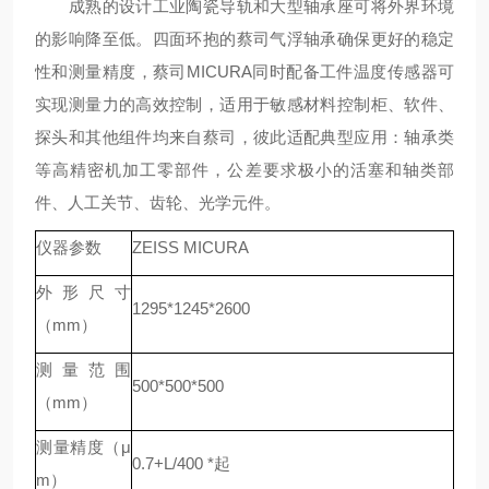
成熟的设计工业陶瓷导轨和大型轴承座可将外界环境
的影响降至低。四面环抱的蔡司气浮轴承确保更好的稳定
性和测量精度，蔡司MICURA同时配备工件温度传感器可
实现测量力的高效控制，适用于敏感材料控制柜、软件、
探头和其他组件均来自蔡司，彼此适配典型应用：轴承类
等高精密机加工零部件，公差要求极小的活塞和轴类部
件、人工关节、齿轮、光学元件。
仪器参数
ZEISS MICURA
外形尺寸
1295*1245*2600
（mm）
测量范围
500*500*500
（mm）
测量精度（μ
0.7+L/400 *起
m）