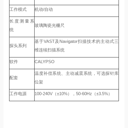
工作模式
机动/自动
长度测量系
玻璃陶瓷光栅尺
统
基于VAST及Navigator扫描技术的主动式三
探头系列
维连续扫描系统
软件
CALYPSO
温度补偿系统、主动减震系统，可选探针库
配套
位架
工作电源
100-240V（±10%），50-60Hz（±3.5%）