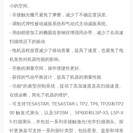
小的空间。
-
非接触光栅尺避免了摩擦，减少了不确定度误差。
-
调制式弹性被动减振系统和气动式主动减振系统。
-
用由精密加工的椭圆齿形钢丝增强同步带，减少了在高速
扫描情况下的振动
-
电机远程放置减少了移动质量，提高了速度，也避免了电
机发热对机器性能的影响。
-
开敞的测量空间，操作便捷性更好。
-
获得的气动平衡设计，提高了机器的测量性能
-
功能*的新型控制系统，提供了高加速度及高扫描速度。
在线诊断，简化了机器的维护。
-
可支持
TESASTAR, TESASTAR-i, TP2, TP6, TP20
和
TP2
00
触发式测头，以及
SP25M
，
SP600
和
LSP-X3, LSP-X
5
扫描测头，并包括一系列非接触激光
/
光学扫描测头。探
针更换架可支持一系列探针类型，包括星形、盘形和球形