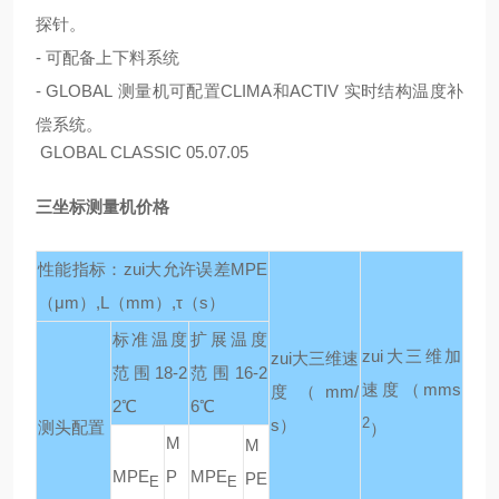
探针。
-
可配备上下料系统
- GLOBAL
测量机可配置
CLIMA
和
ACTIV
实时结构温度补
偿系统。
GLOBAL CLASSIC 05.07.05
三坐标测量机价格
性能指标：zui大允许误差
MPE
（μm）,L（mm）,τ（s）
标准温度
扩展温度
zui大三维加
zui大三维速
范围
18-2
范围
16-2
速度
（mms
度
（mm/
2℃
6℃
s）
2
测头配置
）
M
M
MPE
P
MPE
PE
E
E