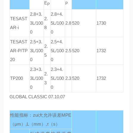
E
P
P
2.8+3.
2.8+4.
TESAST
2.
3L/100
5L/100
2.8
520
1730
AR-i
8
0
0
TESAST
2.5+3.
2.5+4.
2.
AR-P/TP
3L/100
5L/100
2.5
520
1732
5
20
0
0
2.3+3.
2.3+4.
2.
TP200
3L/100
5L/100
2.3
520
1732
3
0
0
GLOBAL CLASSIC 07.10.07
性能指标：zui大允许误差
MPE
（μm）,L（mm）,τ（s）