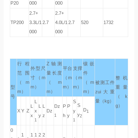
P20
000
000
2.7+
2.7+
TP200
3.3L/1
2.7
4.0L/1
2.7
520
1732
000
000
行程
Z
轴测
镶嵌
外型尺
平台
支撑
范围
量长度
件
寸
（m
（m
（m
整机
（m
（m
（m
被测工件
m）
m）
m）
型
重量
m）
m）
m）
zui大重
号
（k
量
（kg）
L
S
S
g）
L
L
L
Dz
P
P
D
X
Y
Z
x
Dz
y
1
y
x
y
z
h
y
1
2
1
1
0
1
1
1
2
2