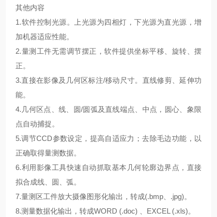
其他内容
1.软件控制光源。上光源为四相灯，下光源为直光源，增
加机器适应性能。
2.量测工件无需调节摆正，软件提供坐标平移、旋转、摆
正。
3.直接在影像及几何区标注/移动尺寸。直线修剪、延伸功
能。
4.几何区点、线、圆/圆弧及直线端点、中点，圆心、象限
点自动捕捉。
5.调节CCD参数设定，提高自适应力；去除毛边功能，以
正确取得量测数据。
6.利用影像工具快速自动抓取基本几何轮廓边界点，直接
拟合成线、圆、弧。
7.量测区工件放大摄像图形化输出，转成(.bmp、.jpg)。
8.测量数据化输出，转成WORD (.doc) 、EXCEL (.xls)。