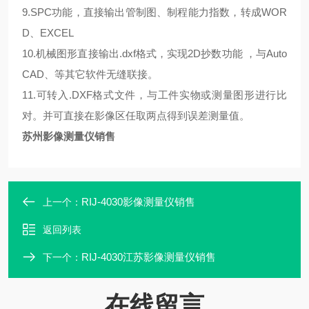
9.SPC功能，直接输出管制图、制程能力指数，转成WOR
D、EXCEL
10.机械图形直接输出.dxf格式，实现2D抄数功能 ，与Auto
CAD、等其它软件无缝联接。
11.可转入.DXF格式文件，与工件实物或测量图形进行比
对。并可直接在影像区任取两点得到误差测量值。
苏州影像测量仪销售
RIJ-4030影像测量仪销售
上一个：
返回列表
RIJ-4030江苏影像测量仪销售
下一个：
在线留言