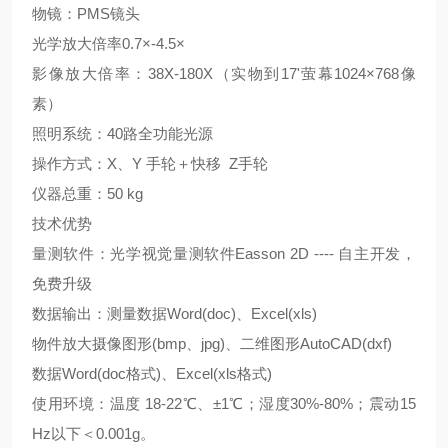
物镜：PMS镜头
光学放大倍率0.7×-4.5×
影像放大倍率：38X-180X（实物到17'萤幕1024×768像
素）
照明系统：40路全功能光源
操作方式：X、Y 手轮＋快移 Z手轮
仪器总重：50 kg
技术优势
量
测软件：光学视觉量测软件Easson 2D ---- 自主开发，
免费升级
数据输出：测量数据Word(doc)、Excel(xls)
物件放大摄像图形(bmp、jpg)、二维图形AutoCAD(dxf)
数据Word(doc格式)、Excel(xls格式)
使用环境：温度 18-22℃、±1℃；湿度30%-80%；震动15
Hz以下＜0.001g。