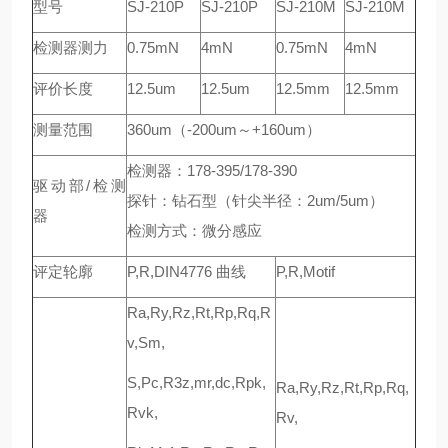
型号
SJ-210P
SJ-210P
SJ-210M
SJ-210M
检测器测力
0.75mN
4mN
0.75mN
4mN
评价长度
12.5um
12.5um
12.5mm
12.5mm
测量范围
360um（-200um～+160um）
检测器：178-395/178-390
驱动部/检测
探针：钻石型（针尖半径：2um/5um）
器
检测方式：微分感应
评定轮廓
P,R,DIN4776 曲线
P,R,Motif
Ra,Ry,Rz,Rt,Rp,Rq,R
v,Sm,
S,Pc,R3z,mr,dc,Rpk,
Ra,Ry,Rz,Rt,Rp,Rq,
Rvk,
Rv,