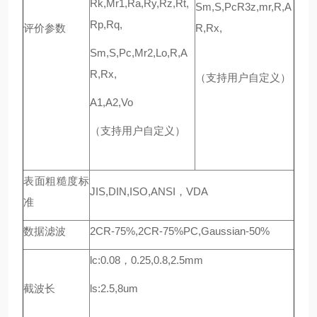
Rk,Mr1,Ra,Ry,Rz,Rt,
Sm,S,PcR3z,mr,R,A
Rp,Rq,
评价参数
R,Rx,
Sm,S,Pc,Mr2,Lo,R,A
R,Rx,
（支持用户自定义）
A1,A2,Vo
（支持用户自定义）
表面粗糙度标
JIS,DIN,ISO,ANSI，VDA
准
数据滤波
2CR-75%,2CR-75%PC,Gaussian-50%
lc:0.08，0.25,0.8,2.5mm
截波长
ls:2.5,8um