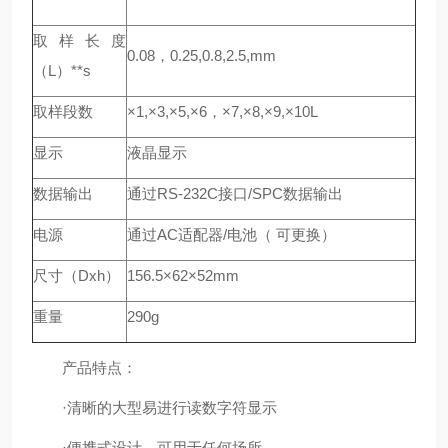
取样长度
0.08，0.25,0.8,2.5,mm
（L）**s
取样段数
×1,×3,×5,×6，×7,×8,×9,×10L
显示
液晶显示
数据输出
通过RS-232C接口/SPC数据输出
电源
通过AC适配器/电池（ 可更换）
尺寸（Dxh）
156.5×62×52mm
重量
290g
产品特点：
·清晰的大型易进行读数字符显示
·便携式设计，可用于任何场所