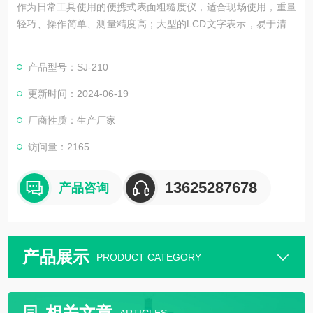
作为日常工具使用的便携式表面粗糙度仪，适合现场使用，重量
轻巧、操作简单、测量精度高；大型的LCD文字表示，易于清晰
读取；检出器的量测范围扩大为350μm；检出器的驱动部有退避
功能；可对应新/旧JIS、DIN、ISO、ANSI的各国粗度规格；拥有
产品型号：SJ-210
丰富的参数：自动校正机能、合否判定机能、客户自行编辑设计
机能。
更新时间：2024-06-19
厂商性质：生产厂家
访问量：2165
13625287678
产品咨询
产品展示
PRODUCT CATEGORY
相关文章