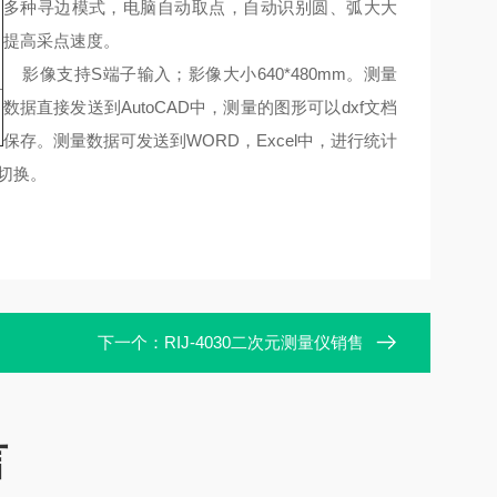
多种寻边模式，电脑自动取点，自动识别圆、弧大大
提高采点速度。
影像支持S端子输入；影像大小640*480mm。测量
数据直接发送到AutoCAD中，测量的图形可以dxf文档
保存。测量数据可发送到WORD，Excel中，进行统计
面切换。
下一个：
RIJ-4030二次元测量仪销售
言