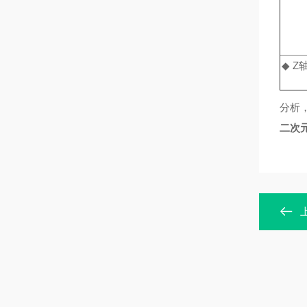
◆ Z
分析
二次