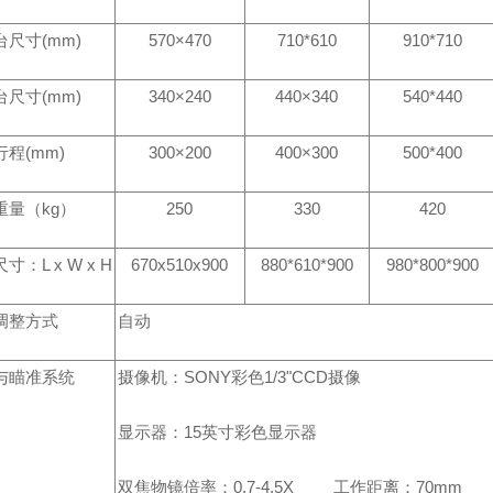
尺寸(mm)
570
×470
710*610
910*710
尺寸(mm)
340
×240
440
×340
540*440
程(mm)
300
×200
400
×300
500*400
重量（kg）
250
330
420
寸：L x W x H
670x510x900
880*610*900
980*800*900
调整方式
自动
与瞄准系统
摄像机：SONY彩色1/3"CCD摄像
显示器：15英寸彩色显示器
双焦物镜倍率：0.7-4.5X 工作距离：70mm