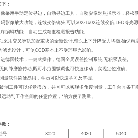
如下：
影像采用手动定位寻边，自动寻边工具，自动影像对焦指示器，轻松
数码影像放大功能，连续变倍镜头,可以30X-190X连续变倍,LED冷
程序编辑功能，自动生成精度检测报告功能。
Z轴采用交叉导轨加配重块的全新设计,镜头上下升降受力均衡,确保精
*的滤光设计，可使CCD基本上不受环境光影响。
引进德国技术，一健式操作，德国全局误差控制系统,无积累误差。
无间隙磨擦传动,既可小范围微调也可快速移动，实现定位准确。
测量软件简便易用，学员可以快速学习及掌握。
被测工件可以任意摆放，并且可以实现多角度测量，工作台具备开
以运动到工作空间的任意位置，*的方便了测量。
参数：
型号
3020
4030
5040