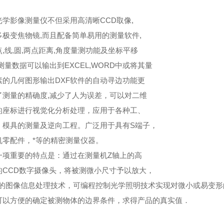
光学影像测量仪不但采用高清晰CCD取像,
多极变焦物镜,而且配备简单易用的测量软件,
,线,圆,两点距离,角度量测功能及坐标平移
测量数据可以输出到EXCEL,WORD中或将其量
素的几何图形输出DXF软件的自动寻边功能更
了测量的精确度,减少了人为误差，可以对二维
的座标进行视觉化分析处理，应用于各种工、
，模具的测量及逆向工程。广泛用于具有S端子，
机零配件，*等的精密测量仪器。
一项重要的特点是：通过在测量机Z轴上的高
的CCD数字摄像头，将被测微小尺寸予以放大，
*的图像信息处理技术，可编程控制光学照明技术实现对微小或易变
可以方便的确定被测物体的边界条件，求得产品的真实值．