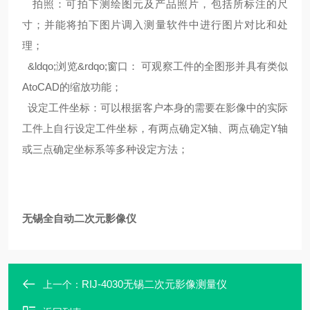
拍照：可拍下测绘图元及产品照片，包括所标注的尺
寸；并能将拍下图片调入测量软件中进行图片对比和处
理；
&ldqo;浏览&rdqo;窗口： 可观察工件的全图形并具有类似
AtoCAD的缩放功能；
设定工件坐标：可以根据客户本身的需要在影像中的实际
工件上自行设定工件坐标，有两点确定X轴、两点确定Y轴
或三点确定坐标系等多种设定方法；
无锡全自动二次元影像仪
RIJ-4030无锡二次元影像测量仪
上一个：