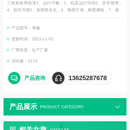
三坐标保养校准1、运行不畅，2、机器运行抖动3、异常报警，
4、软件升级5、加密锁丢失，6、精度不准，精度调校，7、撞击
过测头，测座或测针。故障检测维修、保养维护、软件升级改
造、培训检测、设备租赁、升级改造、仪器移机搬迁安装调试、
产品型号：维修
精度补偿调试校准、配件供应、 控制系统升级、回收置换、三次
元维修，提供仪器价格报价检测维修保养等方案德国ZEISS、英
更新时间：2023-11-02
国LK、日本三丰、温泽等
厂商性质：生产厂家
三坐标搬迁、三坐标维修、三坐
访问量：2173
13625287678
产品咨询
产品展示
PRODUCT CATEGORY
相关文章