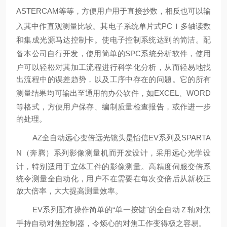
ASTERCAM
等等，方便用户用于直接抄数，相反也可以输
入其中作直观测量比较。其电子系统单片式
PC
Ｉ多轴读数
和集成光源马达控制卡。使电子控制系统达到的简洁。配
备本公司自行开发，使用简单的
SPC
系统分析软件，使用
户可以轻松对其加工流程进行科学化分析，从而轻易地找
出流程中的误差趋势，以及工序中存在的问题。它的所有
测量结果均可输出至通用的办公软件，如
EXCEL
、
WORD
等格式，方便用户保存、编制质量检查报告，或作进一步
的处理。
AZ
全自动远心变倍远光镜头是怡信
EV
系列及
SPARTA
N
（奔腾）系列影像测量机而开发设计，采用远心光学设
计，特别适用于立体工件的影像测量。高精度伺服变倍系
统令测量全自动化，用户不在需要在每次变倍后从新校正
放大倍率，大大提高测量效率。
EV
系列配有操作简单的
“
单一按键
"
的全自动Ｚ轴对焦
手持自动对焦控制器，令烦心的对焦工作变得极之容易。