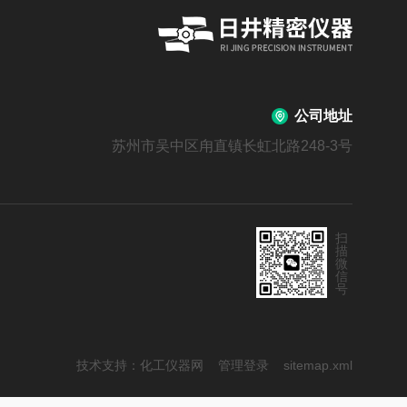
公司地址
苏州市吴中区甪直镇长虹北路248-3号
扫
描
微
信
号
技术支持：
化工仪器网
管理登录
sitemap.xml