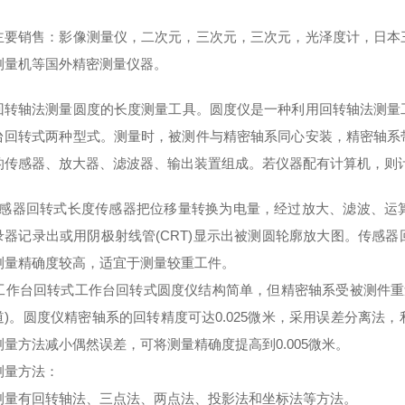
主要销售：影像测量仪，二次元，三次元，三次元，光泽度计，日本
测量机等国外精密测量仪器。
回转轴法测量圆度的
长度测量工具
。圆度仪是一种利用回转轴法测量
台回转式两种型式。测量时，被测件与精密轴系同心安装，精密轴系
的传感器、放大器、滤波器、输出装置组成。若仪器配有计算机，则
感器
回转式长度传感器把位移量转换为电量，经过放大、滤波、运
录器记录出或用阴极射线管(CRT)显示出被测圆轮廓放大图。传感
测量精确度较高，适宜于测量较重工件。
工作台回转式工作台回转式
圆度仪
结构简单，但精密轴系受被测件重
)。圆度仪精密轴系的回转精度可达0.025
微米
，采用误差分离法，
测量方法减小偶然误差，可将测量精确度提高到0.005微米。
测量方法：
测量有回转轴法、三点法、两点法、投影法和
坐标法
等
方法
。