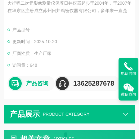
大行程二次元影像测量仪保养日井仪器起步于2004年，于2007年
在华东区注册成立苏州日井精密仪器有限公司，多年来一直是从
事精密量测仪器销售及配套售后维修服务为一体的精密仪器公
司。
产品型号：
公司主要销售：影像测量仪，二次元，三次元，三次元，光泽度
更新时间：2025-10-20
计，日本三丰影像测量仪，日本三丰二次元，日本三丰三次元三
厂商性质：生产厂家
坐标测量机等国外精密测量仪器。
访问量：648
电话咨询
13625287678
产品咨询
微信咨询
产品展示
PRODUCT CATEGORY
相关文章