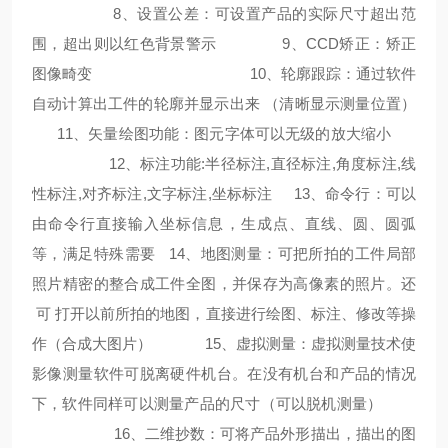
8、设置公差：可设置产品的实际尺寸超出范
围，超出则以红色背景警示
9、CCD矫正：矫正
图像畸变
10、轮廓跟踪：通过软件
自动计算出工件的轮廓并显示出来 （清晰显示测量位置）
11、矢量绘图功能：图元字体可以无级的放大缩小
12、标注功能:半径标注,直径标注,角度标注,线
性标注,对齐标注,文字标注,坐标标注
13、命令行：可以
由命令行直接输入坐标信息，生成点、直线、圆、圆弧
等，满足特殊需要
14、地图测量：可把所拍的工件局部
照片精密的整合成工件全图，并保存为高像素的照片。还
可 打开以前所拍的地图，直接进行绘图、标注、修改等操
作（合成大图片）
15、虚拟测量：虚拟测量技术使
影像测量软件可脱离硬件机台。在没有机台和产品的情况
下，软件同样可以测量产品的尺寸（可以脱机测量）
16、二维抄数：可将产品外形描出，描出的图