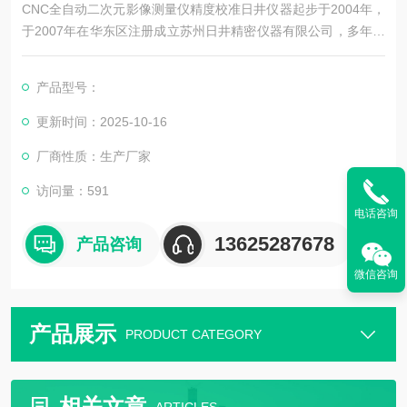
CNC全自动二次元影像测量仪精度校准日井仪器起步于2004年，
于2007年在华东区注册成立苏州日井精密仪器有限公司，多年来
一直是从事精密量测仪器销售及配套售后维修服务为一体的精密
仪器公司。
产品型号：
公司主要销售：影像测量仪，二次元，三次元，三次元，光泽度
更新时间：2025-10-16
计，日本三丰影像测量仪，日本三丰二次元，日本三丰三次元三
厂商性质：生产厂家
坐标测量机等国外精密测量仪器。
访问量：591
电话咨询
13625287678
产品咨询
微信咨询
产品展示
PRODUCT CATEGORY
相关文章