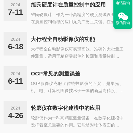
电话咨询
维氏硬度计在质量控制中的应用
2024
7-11
维氏硬度计，作为一种高精度的硬度测试设备，其
在质量控制领域的应用尤为广泛且关键。在当今科
微信咨询
技迅速发展的时代，工业生产对材料性能的要求越
来越高。硬度作为衡量材料抗变形和抗磨损能力的
大行程全自动影像仪的功能
2024
重要物理指标，其在材料科学与工业应用中占据了
6-18
大行程全自动影像仪可实现高效、准确的大批量工
*的地位。维氏硬度测试的核心在于利用金刚石压
件测量，适用于精密零部件的检测和质量控制。在
头对被测材料施加一定的力，通过测量压痕的面积
机械、电子、五金、塑胶等行业中都得到了广泛的
来计算材料的硬度值。与传统的硬度测试方法相
应用。全自动影像测量仪一种基于机器视觉的人工
比，它具有明显的优势。它能够覆盖几乎所有类型
OGP常见的测量误差
2024
智能技术，具有自动边缘提取、自动匹配、自动聚
的材料，从最软的铝到最硬的钻石，其适用范围之
6-11
OGP影像仪克服了传统投影仪的不足，是集光、
焦、测量合成、图像合成等功能，具有自动测量去
广是其他硬度测试方法无法比的。在质量控制领...
机、电、计算机图像技术于一体的新型高精度、高
向、自动测量数控位置、自动学习批量测量、图像
科技测量仪器。其承续了数字化仪器优异的运动精
地图目标引导，鹰眼具有全视野放大等功能。同
度与运动操控性能，融合机器视觉软件的设计灵
时，基于机器视觉和微米精密控制的自动对焦过程
轮廓仪在数字化建模中的应用
2024
性，属于当今的光学尺寸检测设备。下面就给大家
可以满足清晰图像下辅助测量的需要，还可以添加
4-26
轮廓仪作为一种高精度测量设备，在数字化建模中
总结几种常见的测量误差。OGP影像仪常见的测量
接触式探头完成坐标测量。在任意放置工件或使...
发挥着至关重要的作用。它能够对物体表面的几何
误差：1、偶然误差是指当其他条件都一致时进行
形状进行精确测量，并将测量结果转化为数字信