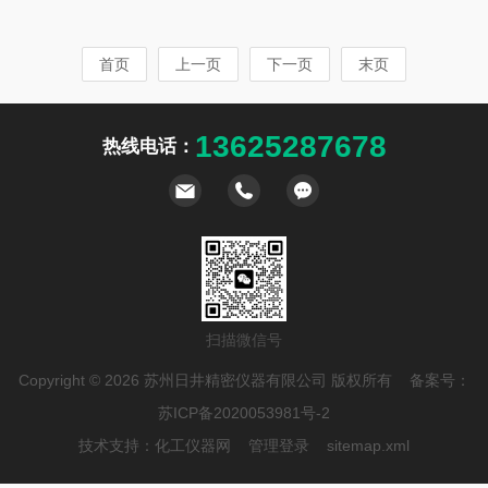
常生活和工业生产息息相关。那么，轮廓仪到底是
食品进行快速冷冻的设备。它通常由制冷系统、控
什么？它为何如此重要？接下来，让我们用一分钟
制系统、柜体等部分组成。制冷系统负责提供冷
首页
上一页
下一页
末页
的时间来快速了解轮廓仪。轮廓仪是一种用于测量
量，控制系统则对整个冷冻过程进行精确控制，而
物体表面轮廓形状的高精度仪器。它能够以的精度
柜体则用于盛放和保存食品。二、柜式液氮速冻
和分辨率捕捉到物体表面的微观形貌和细节特征，
机...
13625287678
热线电话：
从而生成物体表面的三维轮廓图像。简单来说，轮
廓仪就像是一把“超级显微镜”，能够让我们看到肉
眼无法分辨的形状细节。那么，轮廓仪为何重要
呢？首先，在工业生产中，轮廓仪是确保产品质...
扫描微信号
Copyright © 2026 苏州日井精密仪器有限公司 版权所有 备案号：
苏ICP备2020053981号-2
技术支持：
化工仪器网
管理登录
sitemap.xml