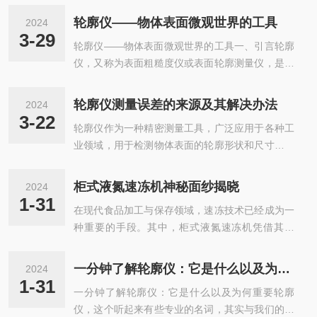
同一测量，发现误测量的数值大小、符号都不相
号，以供后续处理和分析。这种测量方式不仅具有
同，而且没有规律可言。类似这种误差是人力所不
轮廓仪——物体表面微观世界的工具
2024
高精度，还具有非接触性、高效率等特点。在数字
能控制的，或者说人力所无法估计的误差。这样的
3-29
轮廓仪——物体表面微观世界的工具一、引言轮廓
化建模过程中，它的应用主要体现在以下几个方
误差就是偶然误差，有时候是没办法避免的。2...
仪，又称为表面粗糙度仪或表面轮廓测量仪，是一
面：一、三维数据获取能够精确测量物体的三维轮
种能够精确测量物体表面微观几何形状的精密仪
廓数据，为数字化建模提供丰富的数据源。通过对
器。它在制造业、科研领域以及质量控制方面发挥
物体表面进行扫描，轮廓仪可以获取大量的点云数
轮廓仪测量误差的来源及其解决办法
2024
着重要作用。通过轮廓仪，我们可以深入了解物体
据，这些数据经过处理后，可以构建出物体的三维
3-22
轮廓仪作为一种精密测量工具，广泛应用于各种工
表面的微观结构，从而优化产品的设计、制造过程
模型。这种方式相比传统的手工测量或拍照测
业领域，用于检测物体表面的轮廓形状和尺寸。然
和提升性能。二、轮廓仪简介轮廓仪主要由测量系
量，...
而，在实际应用中，它的测量结果往往受到多种因
统、数据处理系统和显示系统三部分组成。测量系
素的影响，导致测量误差的产生。一、测量误差的
统通过精密的传感器(如触针式传感器或光学传感
柜式液氮速冻机神秘面纱揭晓
2024
来源1.设备本身误差：轮廓仪自身的制造精度、装
器)在物体表面进行扫描，捕捉表面的微观起伏。
1-31
在现代食品加工与保存领域，速冻技术已经成为一
配精度以及使用过程中的磨损，都可能导致测量误
数据处理系统则负责将这些原始数据转换成我们...
种重要的手段。其中，柜式液氮速冻机凭借其高
差。例如，传感器的不精确、光学系统的失真等都
效、快速且均匀的冷冻效果，正逐渐成为行业的新
可能直接影响到测量结果的准确性。2.环境因素：
宠。那么，柜式液氮速冻机究竟是何方神圣？它又
温度、湿度、振动等环境因素的变化都可能对测量
一分钟了解轮廓仪：它是什么以及为何重要
2024
是如何工作的呢？接下来，让我们一起揭开它的神
精度产生影响。例如，温度变化可能导致仪器内部
1-31
一分钟了解轮廓仪：它是什么以及为何重要轮廓
秘面纱。一、柜式液氮速冻机概述柜式液氮速冻机
结构的热胀冷缩，从而影响测量精度。3...
仪，这个听起来有些专业的名词，其实与我们的日
是一种利用液氮作为冷媒，通过特定的制冷系统对