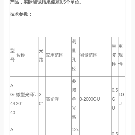
产品，实际测试结果偏差0.5个单位。
技术参数：
测
重
重
型
光
量
名称
应用范围
测量范围
复
现
号
路
孔
性
性
径
参
A
阅
0.5
G-
微型光泽计
2
1G
高光泽
单
0-2000GU
G
44
20°
0°
U
光
U
40
路
A
12x
0.5