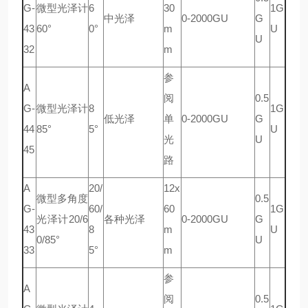
G-
微型光泽计
6
30
1G
中光泽
0-2000GU
G
43
60°
0°
m
U
U
32
m
参
A
阅
0.5
G-
微型光泽计
8
1G
低光泽
单
0-2000GU
G
44
85°
5°
U
光
U
45
路
A
20/
12x
微型多角度
0.5
G-
60/
60
1G
光泽计20/6
各种光泽
0-2000GU
G
43
8
m
U
0/85°
U
33
5°
m
参
A
阅
0.5