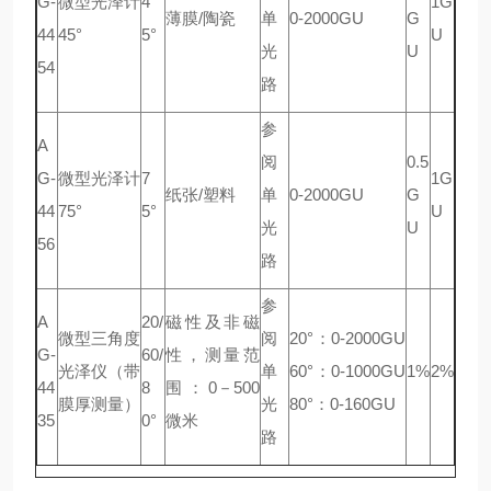
G-
微型光泽计
4
1G
薄膜/陶瓷
单
0-2000GU
G
44
45°
5°
U
光
U
54
路
参
A
阅
0.5
G-
微型光泽计
7
1G
纸张/塑料
单
0-2000GU
G
44
75°
5°
U
光
U
56
路
参
A
20/
磁性及非磁
微型三角度
阅
20°：0-2000GU
G-
60/
性，测量范
光泽仪（带
单
60°：0-1000GU
1%
2%
44
8
围：0－500
膜厚测量）
光
80°：0-160GU
35
0°
微米
路