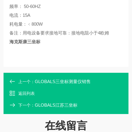
频率： 50-60HZ
电流：15A
耗电量：﹤800W
备注：用电设备要求接地可靠：接地电阻小于4欧姆
海克斯康三坐标
GLOBALS三坐标测量仪销售
上一个：
返回列表
GLOBALS江苏三坐标
下一个：
在线留言