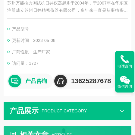
苏州万能拉力测试机日井仪器起步于2004年，于2007年在华东区
注册成立苏州日井精密仪器有限公司，多年来一直是从事精密量
测仪器销售及配套售后维修服务为一体的精密仪器公司。
产品型号：
更新时间：2023-05-08
公司主要销售：影像测量仪，二次元，三次元，三次元，光泽度
厂商性质：生产厂家
计，日本三丰影像测量仪，日本三丰二次元，日本三丰三次元三
坐标测量机等国外精密测量仪器。
访问量：1727
电话咨询
13625287678
产品咨询
微信咨询
产品展示
PRODUCT CATEGORY
相关文章