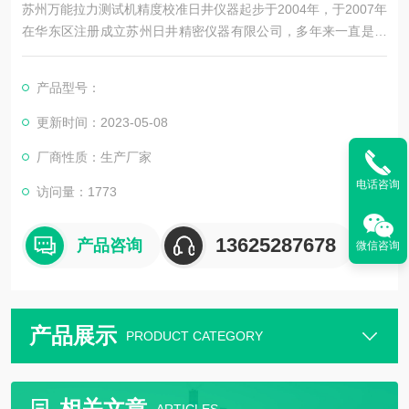
苏州万能拉力测试机精度校准日井仪器起步于2004年，于2007年
在华东区注册成立苏州日井精密仪器有限公司，多年来一直是从
事精密量测仪器销售及配套售后维修服务为一体的精密仪器公
司。
产品型号：
更新时间：2023-05-08
厂商性质：生产厂家
公司主要销售：影像测量仪，二次元，三次元，三次元，光泽度
计，日本三丰影像测量仪，日本三丰二次元，日本三丰三次元三
电话咨询
访问量：1773
坐标测量机等国外精密测量仪器。
13625287678
产品咨询
微信咨询
产品展示
PRODUCT CATEGORY
相关文章