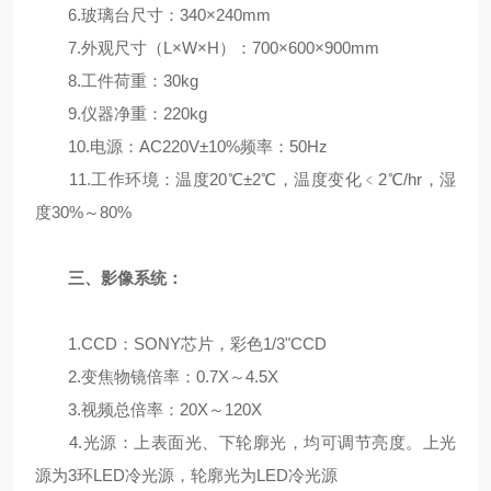
6.玻璃台尺寸：340×240mm
7.外观尺寸（L×W×H）：700×600×900mm
8.工件荷重：30kg
9.仪器净重：220kg
10.电源：AC220V±10%频率：50Hz
11.工作环境：温度20℃±2℃，温度变化﹤2℃/hr，湿
度30%～80%
三、影像系统：
1.CCD：SONY芯片，彩色1/3"CCD
2.变焦物镜倍率：0.7X～4.5X
3.视频总倍率：20X～120X
4.光源：上表面光、下轮廓光，均可调节亮度。上光
源为3环LED冷光源，轮廓光为LED冷光源