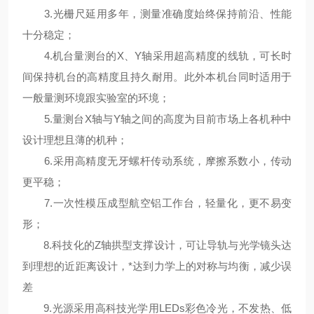
3.光栅尺延用多年，测量准确度始终保持前沿、性能
十分稳定；
4.机台量测台的X、Y轴采用超高精度的线轨，可长时
间保持机台的高精度且持久耐用。此外本机台同时适用于
一般量测环境跟实验室的环境；
5.量测台X轴与Y轴之间的高度为目前市场上各机种中
设计理想且薄的机种；
6.采用高精度无牙螺杆传动系统，摩擦系数小，传动
更平稳；
7.一次性模压成型航空铝工作台，轻量化，更不易变
形；
8.科技化的Z轴拱型支撑设计，可让导轨与光学镜头达
到理想的近距离设计，*达到力学上的对称与均衡，减少误
差
9.光源采用高科技光学用LEDs彩色冷光，不发热、低