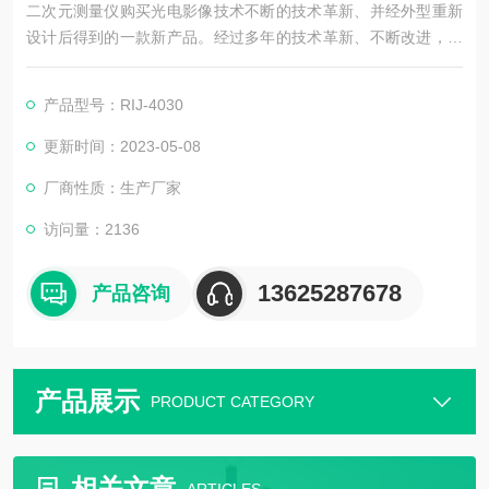
二次元测量仪购买光电影像技术不断的技术革新、并经外型重新
设计后得到的一款新产品。经过多年的技术革新、不断改进，本
款影像仪从外形设计、结构布局、配件选择到制作工艺上都已经
十分成熟，其测量精度≤（3.0+L/200）μm，性能稳定，故障率
产品型号：RIJ-4030
低，通常，只要在使用时稍加注意，仪器不挪动和不被碰撞，基
本上不需要维护，只要每年进行一至两次的校准即可，维护成本
更新时间：2023-05-08
接近于0。本款影像仪成本控制严谨，性价比高。苏州扫描影
厂商性质：生产厂家
访问量：2136
13625287678
产品咨询
产品展示
PRODUCT CATEGORY
相关文章