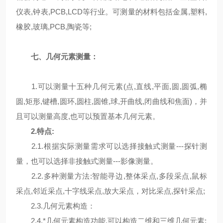
仪表,钟表,PCB,LCD等行业。可测量的材料包括金属,塑料,
橡胶,玻璃,PCB,陶瓷等;
七
、几何元素测量：
1.可以测量十五种几何元素(点,直线,平面,圆,圆弧,椭
圆,矩形,键槽,圆环,圆柱,圆锥,球,开曲线,闭曲线和焦面)，并
且可以测量高度,也可以预置基本几何元素。
2.特点:
2.1.根据实际测量需求可以选择接触式测量---探针测
量，也可以选择非接触式测量---影像测量。
2.2.多种测量方法:智能寻边,整体采点,多段采点,鼠标
采点,邻近采点,十字线采点,放大采点，对比采点,探针采点;
2.3.几何元素构造：
2.4.*几何元素构造功能,可以构造二维和三维几何元素;