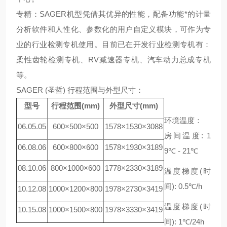
专精：SAGER机型凭借其优异的性能，配备功能*的计量
分析软件和人性化、参数化的用户自定义模块，可作为专
业的行业检测专机使用。目前已在开发行业检测专机有：
柔性齿轮检测专机、RV减速器专机、汽车动力总成专机
等。
SAGER (
圣哲
)
行程范围与外型尺寸：
型号
行程范围
(mm)
外型尺寸
(mm)
环境温度：
06.05.05
600
×
500
×
500
1578
×
1530
×
3088
房间温度
: 1
06.08.06
600
×
800
×
600
1578
×
1930
×
3189
9
℃
- 21
℃
08.10.06
800
×
1000
×
600
1778
×
2330
×
3189
温度梯度
(
时
间
): 0.5
℃
/h
10.12.08
1000
×
1200
×
800
1978
×
2730
×
3419
温度梯度
(
时
10.15.08
1000
×
1500
×
800
1978
×
3330
×
3419
间
): 1
℃
/24h