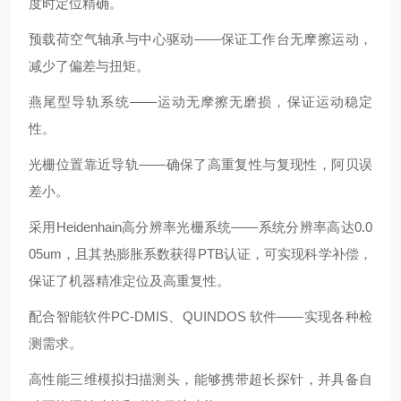
度时定位精确。
预载荷空气轴承与中心驱动——保证工作台无摩擦运动，
减少了偏差与扭矩。
燕尾型导轨系统——运动无摩擦无磨损，保证运动稳定
性。
光栅位置靠近导轨——确保了高重复性与复现性，阿贝误
差小。
采用Heidenhain高分辨率光栅系统——系统分辨率高达0.0
05um，且其热膨胀系数获得PTB认证，可实现科学补偿，
保证了机器精准定位及高重复性。
配合智能软件PC-DMIS、QUINDOS 软件——实现各种检
测需求。
高性能三维模拟扫描测头，能够携带超长探针，并具备自