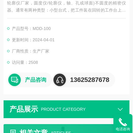
轮廓仪厂家，圆度仪/轮廓仪，轴、孔或球面)不圆度的精密仪
器。通常有两种类型：小型台式，把工件装在回转的工作台上，
测量头装在固定的立柱上；大型落地式，把工件装在固定的工作
台上，测量头安装在回转的主轴上。测量时，测量头与工件表面
产品型号：MDD-100
接触，仪器的回转部分(工作台或主轴)旋转一周。因回转部分的
支承轴承精度ji高，故回转时测量头对被测表面将产生一高精度的
更新时间：2024-04-01
圆轨迹。被测表面的不圆度使测量头发生偏移，转变为电(或气
厂商性质：生产厂家
访问量：2508
13625287678
产品咨询
产品展示
PRODUCT CATEGORY
电话咨询
相关文章