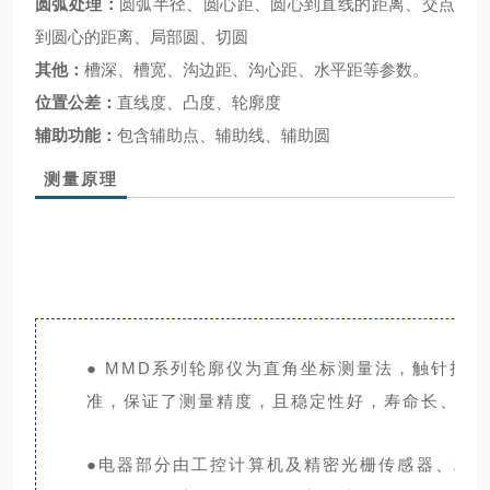
圆弧处理：
圆弧半径、圆心距、圆心到直线的距离、交点
到圆心的距离、局部圆、切圆
其他：
槽深、槽宽、沟边距、沟心距、水平距等参数。
位置公差：
直线度、凸度、轮廓度
辅助功能：
包含辅助点、辅助线、辅助圆
测量原理
● MMD系列轮廓仪为直角坐标测量法，触针接
准，保证了测量精度，且稳定性好，寿命长、直
●电器部分由工控计算机及精密光栅传感器、精密