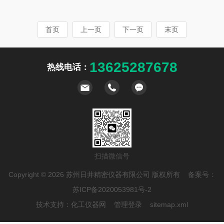
替代的作用。面对市场上琳琅满目的产品，如何挑
实时监测试样的变形和破坏情况。试验机通常配备
选一台合适的拉力试验机成为许多采购者面临的难
有高精度的测量仪器，可以记录应力-应变曲线，
首页
上一页
下一页
末页
题。本文将从实际需求出发，为您详细解析挑选江
从而分析材料的力学特性。二、金属材料的力学性
苏拉力试验机的关键要点。一、明确测试需求是选
能测试金属材料的力学性能主要包括抗拉强度、...
型基础拉力试验机的选型必须建立在对测试需求的
13625287678
热线电话：
准确理解之上。首先要确定被测材料的类型，金属
材料、塑料、橡胶、纺织品等不同材料对试验机的
技术要求各不相同。其次要明确测试项目，是单纯
的拉伸测试，还是需要压缩、弯曲、剪切等多...
扫描微信号
Copyright © 2026 苏州日井精密仪器有限公司 版权所有 备案号：
苏ICP备2020053981号-2
技术支持：
化工仪器网
管理登录
sitemap.xml