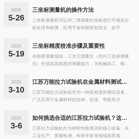
2、无需打开对话框，只要在CAD特征上单击，即
量。B,三坐标内部的轴承选用要求必须进一步提高,
可快速创建自动特征。3、支持多种格式CAD文
三坐标测量机的操作方法
2025
主要是其工作的特性使得发生磨损的几率较大,为了
件。可以直接使用如UG，SAT，IGES或者STEP格
5-26
三坐标测量机可以对二维测量的坐标进行可视化分
保证正常的使用必须进行定期的检查工作。C,因其
式的通用CAD文件。提供测...
析处理和检测，应用于各种精密制造业，如手机组
对加工精度的要求较高,所以内部的清洁工作也是我
件、模具、电子、通信、机械、五金、塑胶、仪
们不得不注重的内容。D,为了更好的起到保养三坐
表、钟表、PCB、LCD等行业。可测量的材料包括
标的效果,我们需要经常性的添加润滑油产品以保证
三坐标精度校准步骤及重要性
2025
金属、塑胶、橡胶、玻璃、PCB、陶瓷等。三坐标
其正常的使用。开机后:正确使用三坐标测量机对其
5-19
在精密测量领域，三次元测量仪（也叫三坐标测量
测量机的测量方法主要有机械式、光学式和激光式
使用寿命、精度起...
仪）凭借其高精度的测量能力，为机械加工、模具
三种。其中，机械式测量方法为常见，是通过机械
制造、电子工业等诸多行业的产品尺寸检测、形状
结构中的导轨、滑块和螺丝等组成的测量机构实现
误差分析等提供了可靠的数据支持。而确保三次元
测量的。光学式测量方法主要是利用光学传感器对
江苏万能拉力试验机在金属材料测试中的应用
2025
测量仪始终保持精准的测量精度，精度校准工作就
工件进行测量，并通过计算机软件来完成数据分析
3-10
江苏万能拉力试验机作为一种高精度的测试设备，
显得尤为关键，下面来详细介绍一下校准的主要步
和处理。激光式测量方法是利用激光束与...
广泛应用于金属材料的拉伸、压缩、弯曲等力学性
骤。一、校准前的准备工作环境把控三次元测量仪
能测试。本文将探讨江苏万能拉力试验机在金属材
对使用环境有一定要求，需将仪器放置在温度恒定
料测试中的应用及其重要性。一、万能拉力试验机
且稳定的室内环境中，一般温度控制在20℃±2℃左
如何挑选合适的江苏拉力试验机？这几点要知道
2025
的基本原理主要通过施加拉力或压力来测试材料的
右为宜，同时要保证室内湿度处于合适范围，避免
3-6
江苏拉力试验机作为材料性能测试的核心设备，在
力学性能。其基本原理是利用电机驱动的传动系
因温湿度变化导致仪器部...
工业生产、质量检测、科研开发等领域发挥着不可
统，将预设的力逐渐施加到试样上，并通过传感器