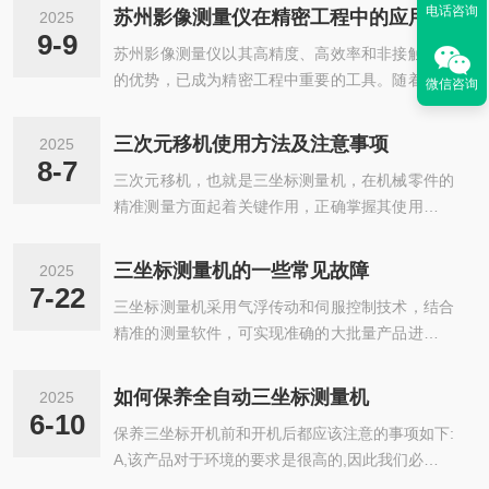
电话咨询
苏州影像测量仪在精密工程中的应用解析
2025
9-9
苏州影像测量仪以其高精度、高效率和非接触测量
的优势，已成为精密工程中重要的工具。随着技术
微信咨询
的不断进步和应用场景的拓展，它将继续推动精密
制造行业向更高水平发展，为中国乃至全球的工业
三次元移机使用方法及注意事项
2025
升级提供坚实支撑。影像测量仪是一种基于光学成
8-7
三次元移机，也就是三坐标测量机，在机械零件的
像和计算机图像处理技术的精密测量设备，通过高
精准测量方面起着关键作用，正确掌握其使用方法
分辨率摄像头捕捉工件图像，结合软件算法进行尺
对于获取准确的测量数据至关重要。一、开机前准
寸、形状和位置的精确测量。苏州作为国内精密仪
备在开启移机之前，要先确保其放置的环境符合要
器制造的重镇，其影像测量仪在光源系统、镜头分
三坐标测量机的一些常见故障
2025
求。环境温度应保持相对稳定，一般来说要在合适
辨率及软件智能化方面均达到行业先进水平，能够
7-22
三坐标测量机采用气浮传动和伺服控制技术，结合
的室温范围内，避免因温度波动导致测量精度受影
实现微米级甚至纳米级的测量精度，满足精密...
精准的测量软件，可实现准确的大批量产品进行检
响，同时要保证周围没有震动源，像远离大型冲压
测，为精密零部件的检测和品质的控制提供帮助，
设备等可能产生振动的机器。另外，检查电源接线
广泛应用于五金、塑胶、电子、模具、五金加工、
是否牢固，气压供应（如果有气动部件的话）是否
如何保养全自动三坐标测量机
2025
手机配件、电脑配件、汽车配件、钟表、电路板等
正常稳定，并且用干净的软布轻轻擦拭机器的工作
6-10
保养三坐标开机前和开机后都应该注意的事项如下:
行业。1、能够直接从CAD中提取几何特征的名义
台面以及探头等部位，防止有灰尘等杂质影响...
A,该产品对于环境的要求是很高的,因此我们必须进
值。通过点击工件模型即可完成编程，简单便捷。
行严格的温度控制,对周边的适度情况进行详细的测