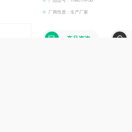
产品型号：YNK/TH-50
厂商性质：生产厂家
产品咨询
介绍
在线留言
恒温恒湿试验箱
日井精密仪器，于2007年在华东区注册成立苏州日井精密仪器有限
务为一体的精密仪器公司。