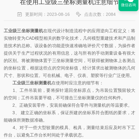
在使用工业级三坐标测量机注意细节
微信咨询
更新时间：2023-08-16
点击次数：2084
工业级三坐标测量机
在现代设计制造流程中的应用逆向工程定义：将
实物转变为CAD模型相关的数字化技术，几何模型重建技术和产品制
造技术的总称。该设备的功能是快速准确地评价尺寸数据，为操作者
提供关于生产过程状况的有用信息，这与所有的手动测量设备有很大
的区别。将被测物体置于三坐标测量空间，可获得被测物体上各测点
的坐标位置，根据这些点的空间坐标值，经计算求出被测物体的几何
尺寸、形状和位置。可在机械、电子、仪表、塑胶等行业广泛使用。
工业级三坐标测量机
在使用时应注意的细节有：
1、工件吊装前，要将探针退回坐标原点，为吊装位置预留较大
的空间；工件吊装要平稳，不可撞击三坐标测量仪的任何构件。
2、正确安装零件，安装前确保符合零件与测量机的等温要求。
3、 建立正确的坐标系，保证所建的坐标系符合图纸的要求，才
能确保所测数据准确。
4、对于一些大型较重的模具、检具，测量结束后应及时吊下工
作台，以避免工作台长时间处于承载状态。