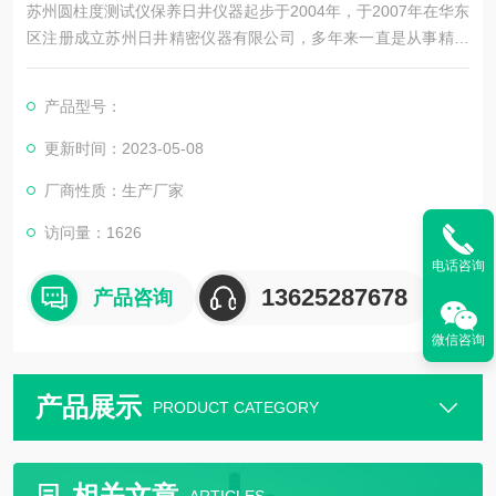
苏州圆柱度测试仪保养日井仪器起步于2004年，于2007年在华东
区注册成立苏州日井精密仪器有限公司，多年来一直是从事精密
量测仪器销售及配套售后维修服务为一体的精密仪器公司。
产品型号：
更新时间：2023-05-08
公司主要销售：影像测量仪，二次元，三次元，三次元，光泽度
厂商性质：生产厂家
计，日本三丰影像测量仪，日本三丰二次元，日本三丰三次元三
坐标测量机等国外精密测量仪器。
访问量：1626
电话咨询
13625287678
产品咨询
微信咨询
产品展示
PRODUCT CATEGORY
相关文章