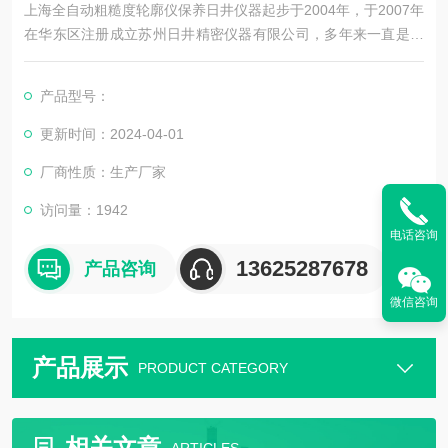
上海全自动粗糙度轮廓仪保养日井仪器起步于2004年，于2007年
在华东区注册成立苏州日井精密仪器有限公司，多年来一直是从
事精密量测仪器销售及配套售后维修服务为一体的精密仪器公
司。
产品型号：
更新时间：2024-04-01
厂商性质：生产厂家
公司主要销售：影像测量仪，二次元，三次元，三次元，光泽度
计，日本三丰影像测量仪，日本三丰二次元，日本三丰三次元三
访问量：1942
坐标测量机等国外精密测量仪器。
电话咨询
13625287678
产品咨询
微信咨询
产品展示
PRODUCT CATEGORY
相关文章